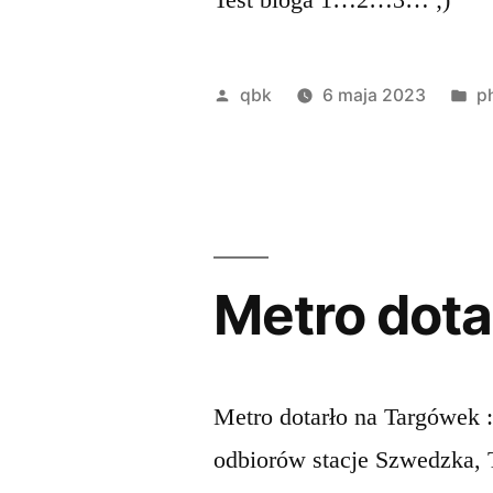
Opublikowane
O
qbk
6 maja 2023
p
przez
w
Metro dota
Metro dotarło na Targówek :
odbiorów stacje Szwedzka, 