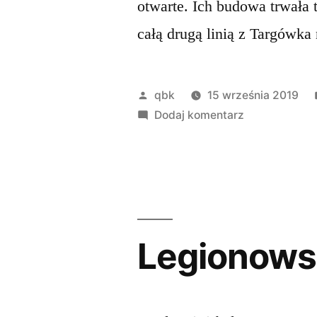
otwarte. Ich budowa trwała t
całą drugą linią z Targówka
Opublikowane
qbk
15 września 2019
przez
do
Dodaj komentarz
Metro
dotarło
na
Targówek
Legionows