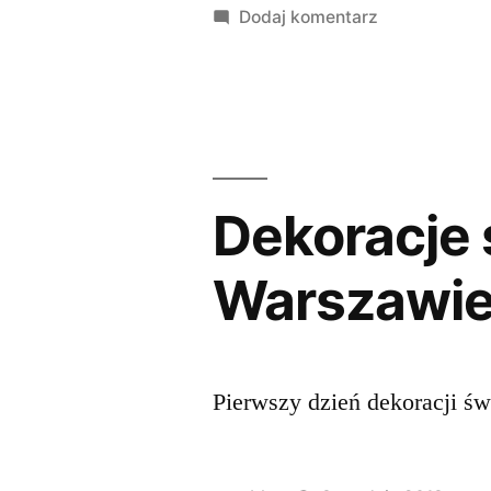
Warszawie”
przez
do
Dodaj komentarz
Stacja
Filtrów
w
Warszawie
Dekoracje
Warszawi
Pierwszy dzień dekoracji ś