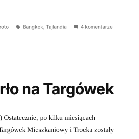
publikowano
Tagi:
do
hoto
Bangkok
,
Tajlandia
4 komentarze
Pozdrowien
z
Tajlandii
rło na Targówek
) Ostatecznie, po kilku miesiącach
Targówek Mieszkaniowy i Trocka zostały