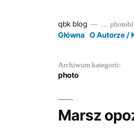
Przejdź
do
qbk blog
… photobl
treści
Główna
O Autorze / 
Archiwum kategorii:
photo
Marsz opoz