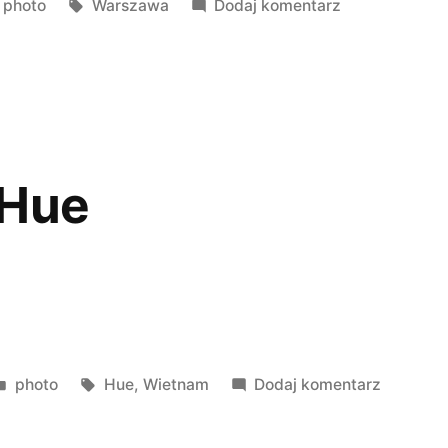
Opublikowano
Tagi:
do
photo
Warszawa
Dodaj komentarz
w
Dekoracje
świąteczne
2018
w
Warszawie
 Hue
Opublikowano
Tagi:
do
photo
Hue
,
Wietnam
Dodaj komentarz
w
Dwa
dni