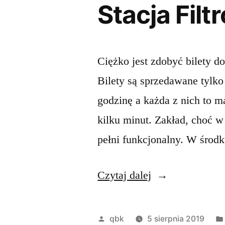
Stacja Fil
Ciężko jest zdobyć bilety do
Bilety są sprzedawane tylko
godzinę a każda z nich to m
kilku minut. Zakład, choć w
pełni funkcjonalny. W środ
„Stacja
Czytaj dalej
Filtrów
w
Opublikowane
qbk
5 sierpnia 2019