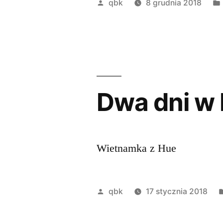
Opublikowane
qbk
8 grudnia 2018
przez
Dwa dni w
Wietnamka z Hue
Opublikowane
qbk
17 stycznia 2018
przez