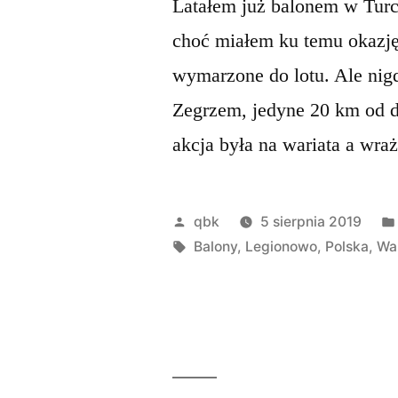
Latałem już balonem w Turcj
choć miałem ku temu okazję 
wymarzone do lotu. Ale nig
Zegrzem, jedyne 20 km od d
akcja była na wariata a wra
Opublikowane
qbk
5 sierpnia 2019
przez
Tagi:
Balony
,
Legionowo
,
Polska
,
Wa