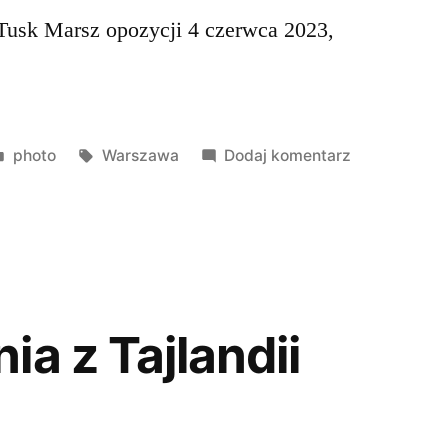
Tusk Marsz opozycji 4 czerwca 2023,
Opublikowano
Tagi:
do
photo
Warszawa
Dodaj komentarz
w
Marsz
opozycji
4
czerwca
2023r
a z Tajlandii