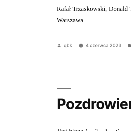
Rafał Trzaskowski, Donald 
Warszawa
Opublikowane
qbk
4 czerwca 2023
przez
Pozdrowieni
Test bloga 1…2…3… ;)